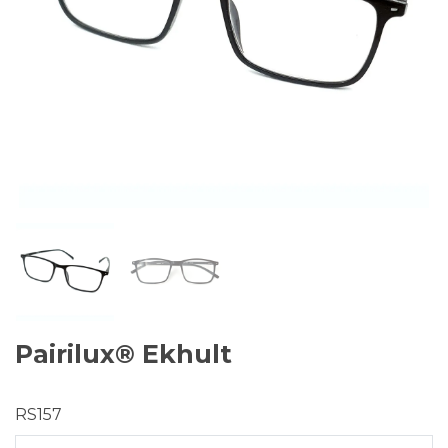
Pairilux® Ekhult
RS157