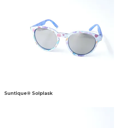
Suntique® Solplask