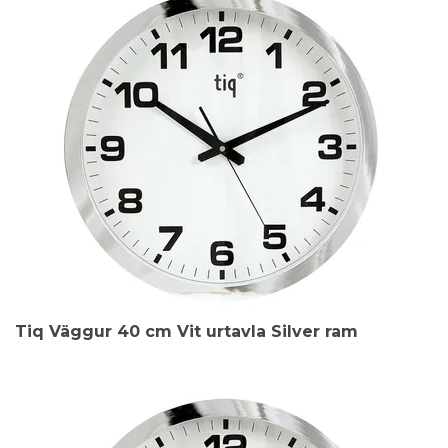
Tiq Väggur 40 cm Vit urtavla Silver ram