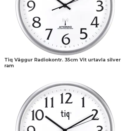
Tiq Väggur Radiokontr. 35cm Vit urtavla silver
ram