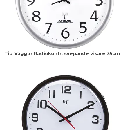
Tiq Väggur Radiokontr. svepande visare 35cm