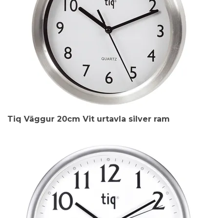
Tiq Väggur 20cm Vit urtavla silver ram