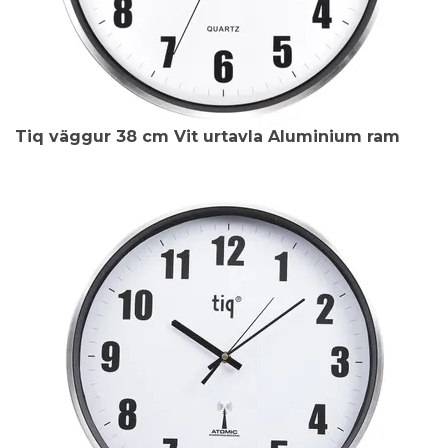
Tiq väggur 38 cm Vit urtavla Aluminium ram