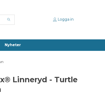
Logga in
Nyheter
own
ux® Linneryd - Turtle
n