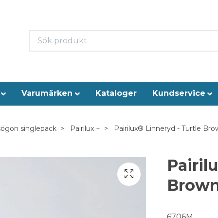
Varumärken
Kataloger
Kundservice
sögon singlepack
Pairilux +
Pairilux® Linneryd - Turtle Br
Pairil
Brow
6706M