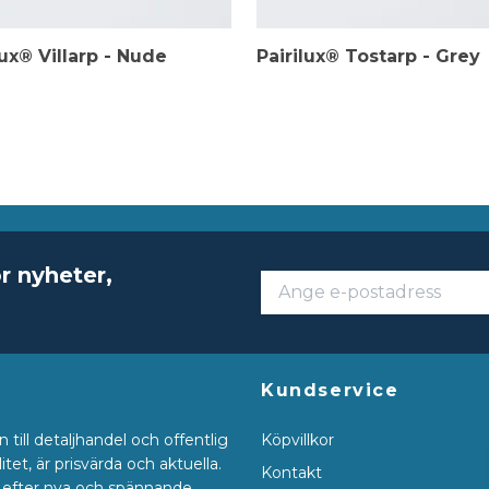
lux® Villarp - Nude
Pairilux® Tostarp - Grey
r nyheter,
Kundservice
till detaljhandel och offentlig
Köpvillkor
tet, är prisvärda och aktuella.
Kontakt
gt efter nya och spännande