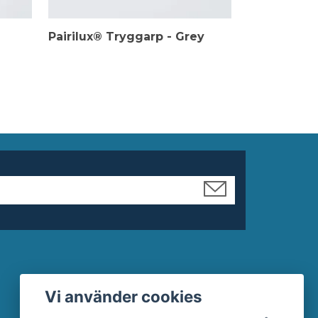
Pairilux® Tryggarp - Grey
Pairilux® T
Vi använder cookies