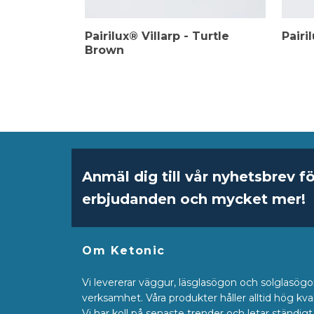
Pairilux® Villarp - Turtle
Pairi
Brown
Anmäl dig till vår nyhetsbrev fö
erbjudanden och mycket mer!
Om Ketonic
Vi levererar väggur, läsglasögon och solglasögon 
verksamhet. Våra produkter håller alltid hög kvali
Vi har koll på senaste trender och letar ständi