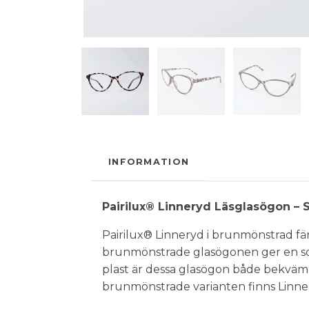
INFORMATION
Pairilux® Linneryd Läsglasögon – Sti
Pairilux® Linneryd i brunmönstrad fär
brunmönstrade glasögonen ger en sofis
plast är dessa glasögon både bekväma 
brunmönstrade varianten finns Linneryd 